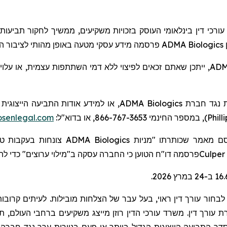
, ורכי דין בינלאומי העוסק בזכויות משקיעים
ממשיך לחקור
תביעות 
מידע עסקי מטעה באופן מהותי לציבור .
פרסמה
ADMA Biologics
ייתכן שאתם זכאים לפיצוי ללא דמי השתתפות עצמית, או עלויו
,
ADM
או למידע אודות התביעה הייצוגית ה:
ADMA Biologics
ת נגד חברת
senlegal.com
), במספר החינמי 866-767-3653, או בדוא"ל:
Phill
צונחות בעקבות ".
ADMA Biologics
 מאמר שכותרתו "מניות
ה
ערוצים" כדי ל
מילוי
פרסמה דו"ח הטוען כי החברה עסקה ב"
Culper
בחור עורך דין ראוי, בעל עבר של הצלחות מובילות. לעיתים קרובות,
ורך דין. משרד עורכי הדין רוזן מייצג משקיעים ברחבי העולם, תוך ר