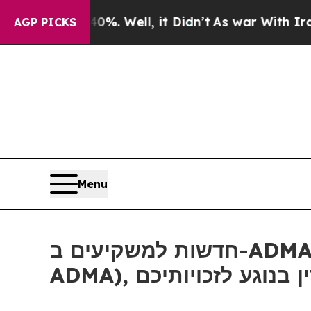
und 40%. Well, it Didn’t
As war With Iran Drove
AGP PICKS
Menu
חדשות למשקיעים ב-ADMA: אם סבלתם הפסדים ב-ADMA Biologics, Inc (נאסד"ק:
ADMA), ע לזכויותיכם