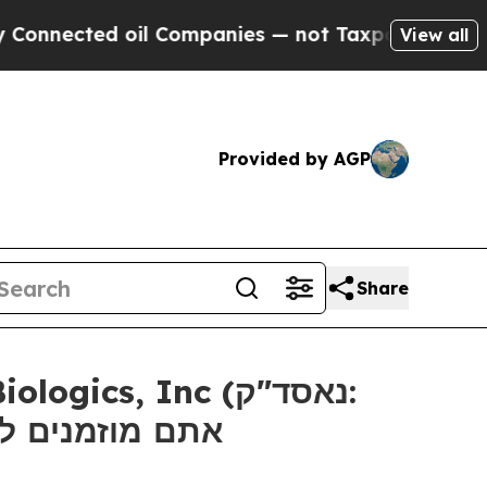
ected oil Companies — not Taxpayers — the Chanc
View all
Provided by AGP
Share
אתם מוזמנים ליצו