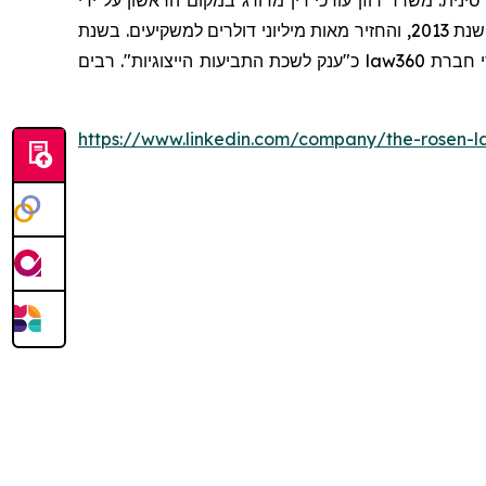
ינית. משרד רוזן עורכי דין מדורג במקום הראשון על ידי
שרותי תביעה ייצוגית, בגין מספר יישובי תביעות ייצוגיות בשנת 2017. המשרד מדורג בין ארבעת הראשונים מדי שנה מאז שנת 2013, והחזיר מאות מיליוני דולרים למשקיעים. בשנת
כ"ענק לשכת התביעות הייצוגיות". רבים
law360
https://www.linkedin.com/company/the-rosen-l