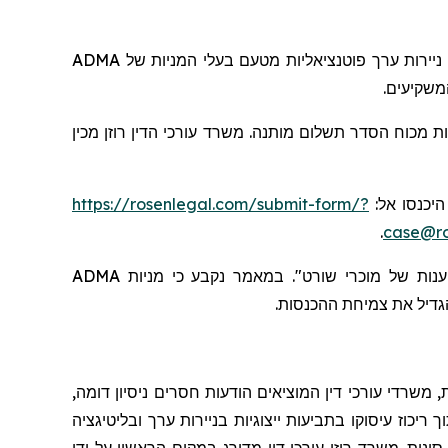
ADMA
בעלי המניות של
ניירות ערך פוטנציאליות מטעם
המשקיעים
ת מכוח הסדר תשלום מותנה. משרד עורכי הדין רוזן מכין
https://rosenlegal.com/submit-form/?
, יכנסו אל
.
case@ro
ADMA
קבע כי מניות
נ
מאמר
ב
טענות של מוכרי שורט
גדיל
את צמיחת ההכנסות.
 משרדי עורכי דין המוציאים הודעות חסרים ניסיון דומה
יכוז עיסוקו בתביעות ייצוגיות בניירות ערך ובליטיגציה