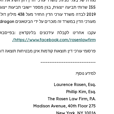
נגזרת של בעלי מניות. משרד עורכי הדין רוזן השיג את הס
ISS
2019 לבדה משרד עורכי הדין החזיר מעל 438 מיליון דולרים למשקיעים. בשנת 2020, השותף המייסד לורנס רוזן הוכרז על ידי חברת
dragon
מעורכי הדין במשרד זה מוכרים על ידי הביטאונים
בפייסבוק
:
:
בלינקדאין
עידכונים
עקבו אחרינו לקבלת
https://www.facebook.com/rosenlawfirm/
פרסומי עורכי דין: תוצאות קודמות אינן מבטיחות תוצאה ד.
-------------------------------
למידע נוסף:
Laurence Rosen, Esq
.
.Phillip Kim, Esq
.The Rosen Law Firm, P.A
275 Madison Avenue, 40th Floor
New York, NY 10016