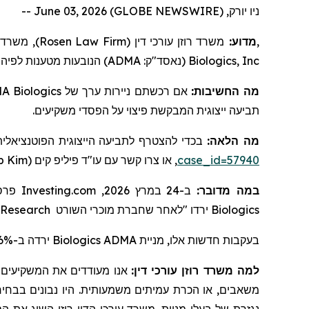
ניו יורק, June 03, 2026 (GLOBE NEWSWIRE) --
משרד ע,
)
Rosen Law Firm
משרד רוזן עורכי דין (
מדוע:
,
הנובעות מטענות לפיהן
)
ADMA
(נאסד"ק:
Biologics, Inc
A Biologics
אם רכשתם ניירות ערך של
מה החשיבות:
תביעה ייצוגית המבקשת פיצוי על הפסדי משקיעים.
מה הלאה:
בכדי להצטרף לתביעה הייצוגית הפוטנציאלי
ip Kim
, או צרו קשר עם עו"ד פיליפ קים (
case_id=57940
פרסם
Investing.com
ב-24 במרץ 2026,
:
במה מדובר
 Research
מוכרי השורט
ירדו "לאחר שחברת
Biologics
ירדה ב-16.6% ב-24 במרץ 2026.
Biologics
בעקבות חדשות אלו, מניית ADMA
למה משרד רוזן עורכי דין:
אנו מעודדים את המשקיעים ל,
משאבים, או הכרת עמיתים משמעותית. היו נבונים בבחירת ע